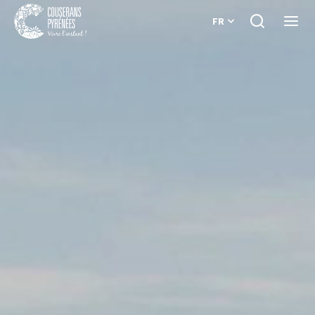
FR
Je
Ouvri
recherche
le
Couserans
menu
Pyrénées