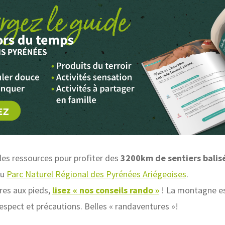
 les ressources pour profiter des
3200km de sentiers balis
du
Parc Naturel Régional des Pyrénées Ariégeoises
.
res aux pieds,
lisez « nos conseils rando »
! La montagne es
spect et précautions. Belles « randaventures »!