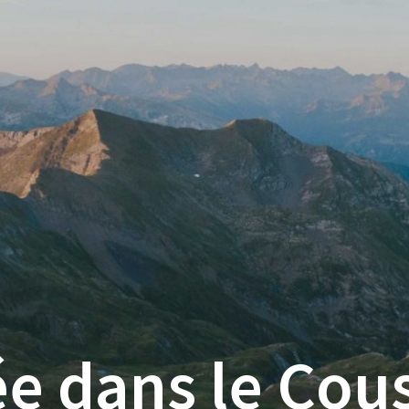
sous
sous
sous
menu
menu
men
e dans le Cou