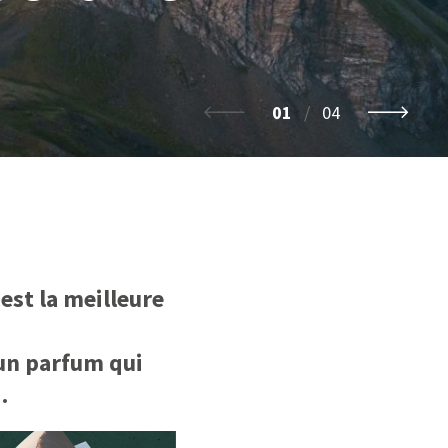
01
/
04
est la meilleure
 un parfum qui
…