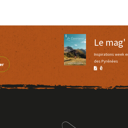
Le mag'
Inspirations week 
des Pyrénées
er
Version
Version
Calaméo
PDF