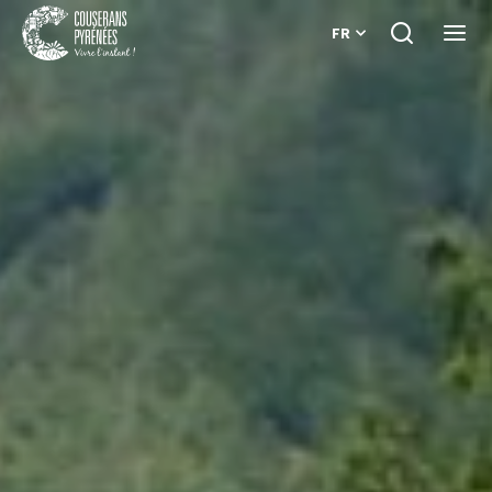
FR
Je
Ouvri
recherche
le
Couserans
menu
Pyrénées