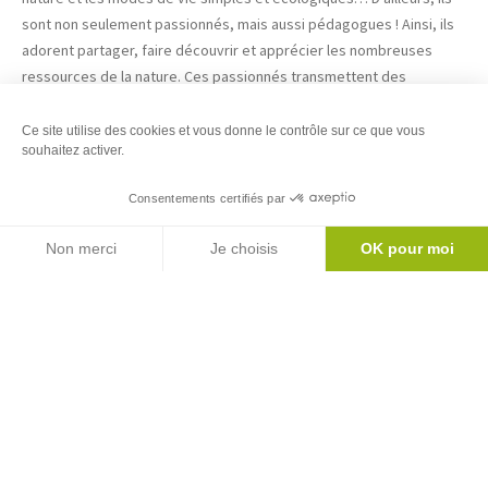
sont non seulement passionnés, mais aussi pédagogues ! Ainsi, ils
adorent partager, faire découvrir et apprécier les nombreuses
ressources de la nature. Ces passionnés transmettent des
techniques ancestrales pour vous aider à assainir votre quotidien,
renouer avec le monde végétal et animal.
Ce site utilise des cookies et vous donne le contrôle sur ce que vous
souhaitez activer.
Consentements certifiés par
Agenda
Non merci
Je choisis
OK pour moi
Axeptio consent
Plateforme de Gestion du Consentement : Personnalisez vos Options
Notre plateforme vous permet d'adapter et de gérer vos paramètres de 
Tout au long de l’année, vous pourrez choisir parmi des ateliers et
animations qui permettent de se réapproprier ces savoirs
essentiels. En plus, ça se passe au cœur du Couserans, dans une
vallée des plus sauvages, avec vue sur les montagnes des
Pyrénées… On ne peut pas espérer mieux comme cadre pour se