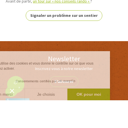
Avant de partir,
un tour sur « nos conseils rando »
?
Signaler un problème sur un sentier
Newsletter
Ce site utilise des cookies et vous donne le contrôle sur ce que vous
Inscrivez-vous à notre newsletter
souhaitez activer.
S'abonner
Consentements certifiés par
Agenda
Non merci
Je choisis
OK pour moi
Le mag'
Axeptio consent
Plateforme de Gestion du Consentement : Personnalisez vos Options
Notre plateforme vous permet d'adapter et de gérer vos paramètres de 
Inspirations week ends et vacances au coeur
des Pyrénées
Version