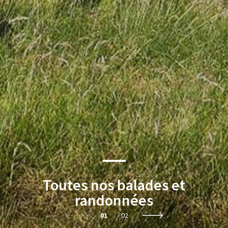
Toutes nos balades et
randonnées
01
/
02