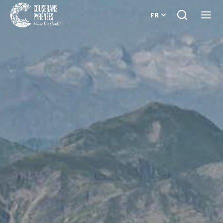
FR
Je
Ouvri
recherche
le
Couserans
menu
Pyrénées