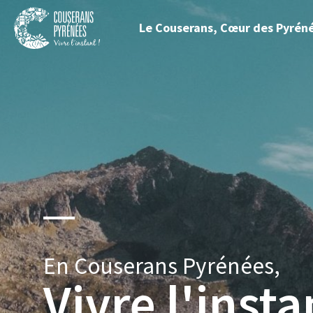
Fermer
Le Couserans, Cœur des Pyrén
le
Couserans
menu
Pyrénées
En Couserans Pyrénées,
Vivre l'insta