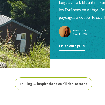
Luge sur rail, Mountain ka
les Pyrénées en Ariège L’é
paysages à couper le souf
maritchu
15 juillet 2026
En savoir plus
Le Blog… inspirations au fil des saisons