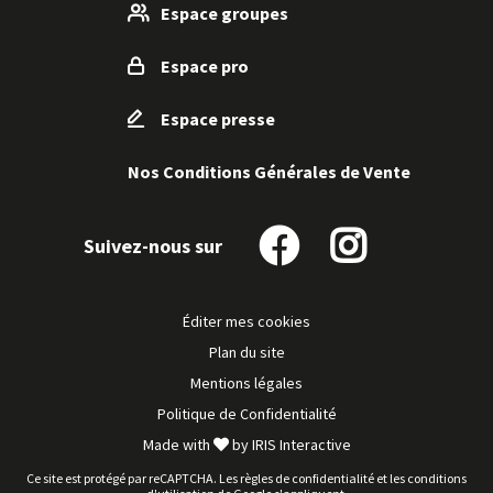
Espace groupes
Espace pro
Espace presse
Nos Conditions Générales de Vente
Suivez-nous sur
Suivez-
Suivez-
nous
nous
sur
sur
Éditer mes cookies
Facebook
Instagram
Plan du site
Mentions légales
Politique de Confidentialité
Made with
by
IRIS Interactive
Ce site est protégé par reCAPTCHA. Les
règles de confidentialité
et les
conditions