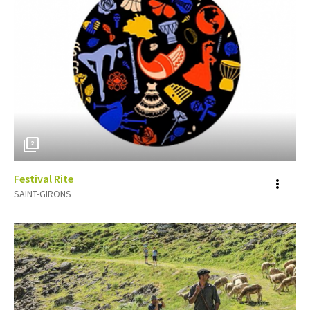
2
Festival Rite
Voir
SAINT-GIRONS
plus
d'inf