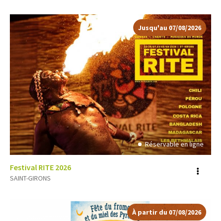
plus
d'inf
Jusqu'au
07/08/2026
Réservable en ligne
Festival RITE 2026
Voir
SAINT-GIRONS
plus
d'inf
À partir du
07/08/2026