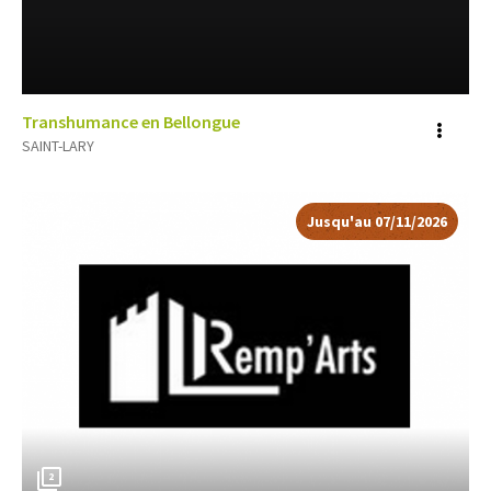
Transhumance en Bellongue
Voir
SAINT-LARY
plus
d'inf
Jusqu'au
07/11/2026
2