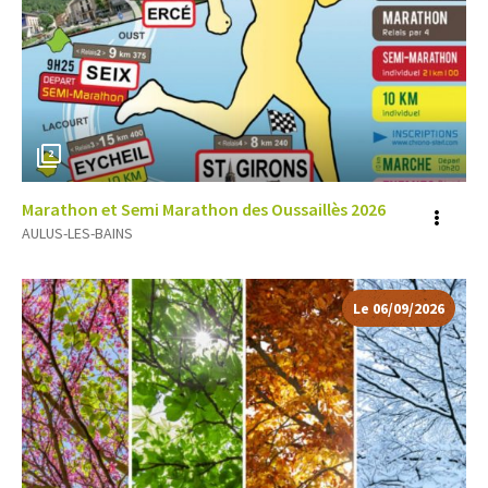
2
Marathon et Semi Marathon des Oussaillès 2026
Voir
AULUS-LES-BAINS
plus
d'inf
Le
06/09/2026