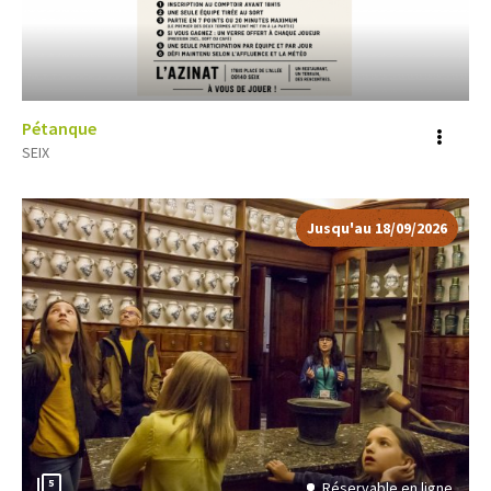
Pétanque
Voir
SEIX
plus
d'inf
Jusqu'au 18/09/2026
5
Réservable en ligne