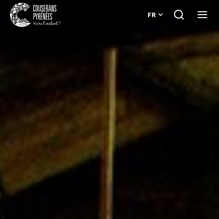
FR
Je
Ouvri
recherche
le
Couserans
menu
Pyrénées