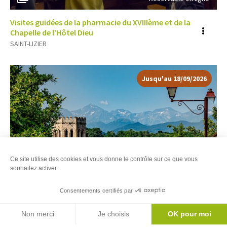
Visites guidées de la pharmacie du XVIIIème et de la
Voir
Chapelle de l’Hôtel Dieu
SAINT-LIZIER
plus
d'inf
Jusqu'au 18/09/2026
Ce site utilise des cookies et vous donne le contrôle sur ce que vous
souhaitez activer.
Consentements certifiés par
3
Réservable en ligne
Filtres
Carte
Agenda
Non merci
Je choisis
OK pour moi
Visite guidée du cloître roman, de la cathédrale de