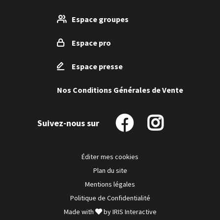
Espace groupes
Espace pro
Espace presse
Nos Conditions Générales de Vente
Suivez-nous sur
Suivez-
Suivez-
nous
nous
sur
sur
Éditer mes cookies
Facebook
Instagram
Plan du site
Mentions légales
Politique de Confidentialité
Made with
by
IRIS Interactive