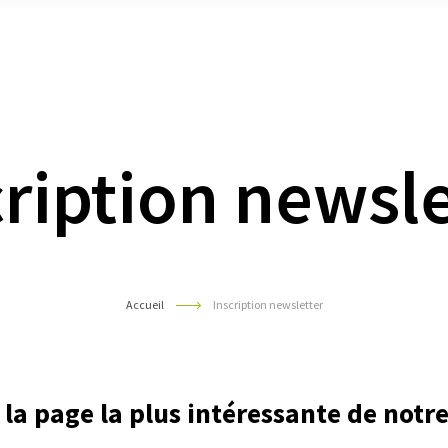
sous
sous
sous
menu
menu
men
cription newsle
Accueil
Inscription newsletter
la page la plus intéressante de notre