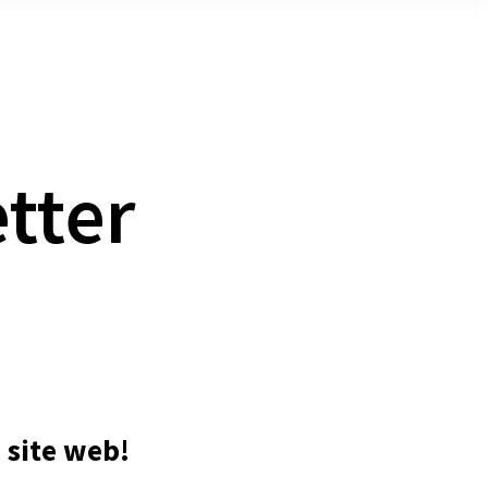
sous
u
menu
tter
 site web!