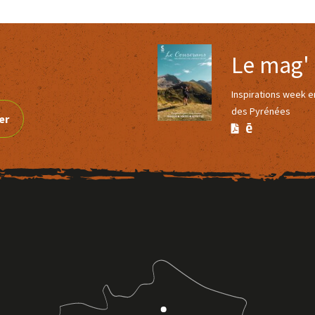
Le mag'
Inspirations week 
des Pyrénées
er
Version
Version
Calaméo
PDF