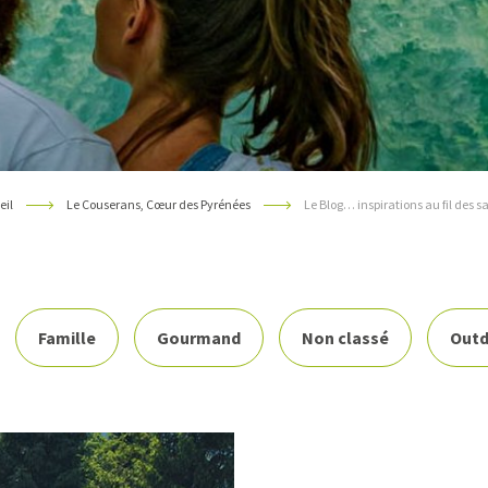
eil
Le Couserans, Cœur des Pyrénées
Le Blog… inspirations au fil des s
Famille
Gourmand
Non classé
Outd