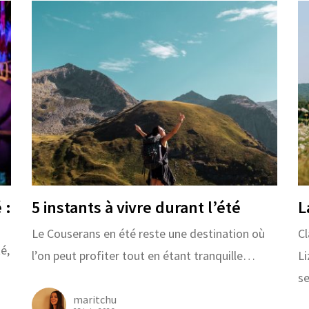
 :
5 instants à vivre durant l’été
L
Le Couserans en été reste une destination où
Cl
é,
l’on peut profiter tout en étant tranquille…
Li
s
maritchu