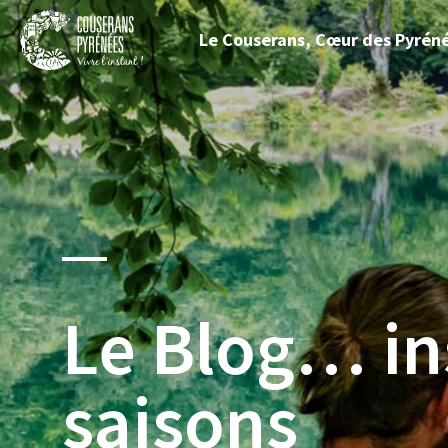
Fermer
Le Couserans, Cœur des Pyrén
le
menu
Couserans
Pyrénées
Le Blog… ins
saisons