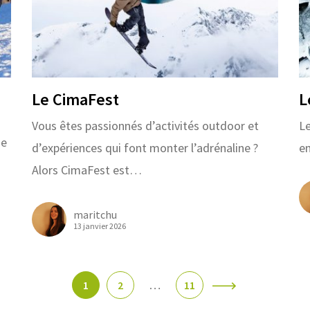
Le CimaFest
L
Vous êtes passionnés d’activités outdoor et
Le
de
d’expériences qui font monter l’adrénaline ?
e
Alors CimaFest est…
maritchu
13 janvier 2026
1
2
…
11