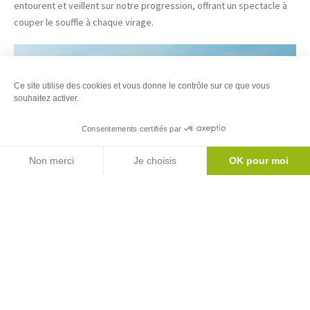
entourent et veillent sur notre progression, offrant un spectacle à
couper le souffle à chaque virage.
Ce site utilise des cookies et vous donne le contrôle sur ce que vous
souhaitez activer.
Consentements certifiés par
Agenda
Non merci
Je choisis
OK pour moi
Axeptio consent
Plateforme de Gestion du Consentement : Personnalisez vos Options
Notre plateforme vous permet d'adapter et de gérer vos paramètres de 
Après une marche revigorante d’une vingtaine de minutes (j’avoue,
pour nous c’était beaucoup plus long, parce qu’avec Maritchu on
s’est arrêté pour prendre quelques milliers de photos… au grand
dam du groupe !), on aperçoit en contrebas le Chalet de