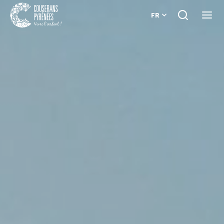
FR
Je
Ouvri
recherche
le
Couserans
menu
Pyrénées