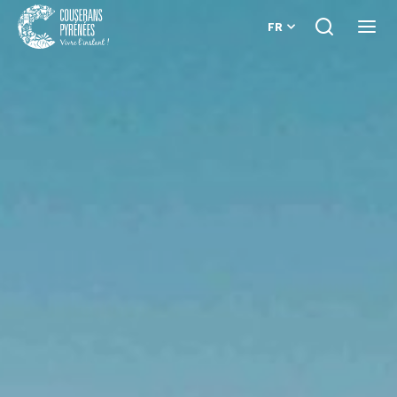
FR
Je
Ouvri
recherche
le
Couserans
menu
Pyrénées