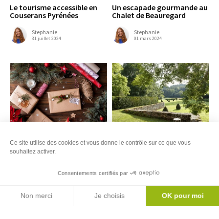
Le tourisme accessible en
Un escapade gourmande au
Couserans Pyrénées
Chalet de Beauregard
Stephanie
Stephanie
31 juillet 2024
01 mars 2024
Ce site utilise des cookies et vous donne le contrôle sur ce que vous
Emplettes de Noël
L’abbaye de Combelongue :
histoire et jardins
souhaitez activer.
Stephanie
07 décembre 2023
Stephanie
Consentements certifiés par
08 septembre 2023
Agenda
Non merci
Je choisis
OK pour moi
Axeptio consent
Plateforme de Gestion du Consentement : Personnalisez vos Options