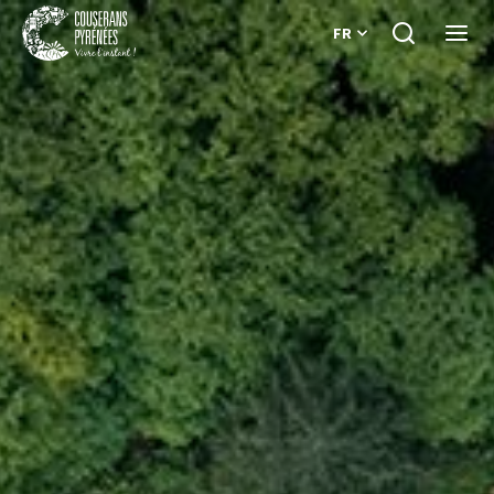
FR
Je
Ouvri
recherche
le
Couserans
menu
Pyrénées