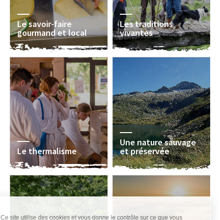
Le savoir-faire
Les traditions
gourmand et local
vivantes
Une nature sauvage
Le thermalisme
et préservée
Ce site utilise des cookies et vous donne le contrôle sur ce que vous