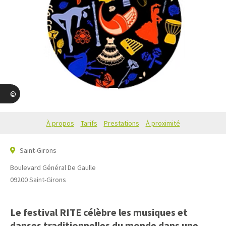
2
Les bethmalais
À propos
Tarifs
Prestations
À proximité
Saint-Girons
Boulevard Général De Gaulle
09200
Saint-Girons
Le festival RITE célèbre les musiques et
danses traditionnelles du monde dans une