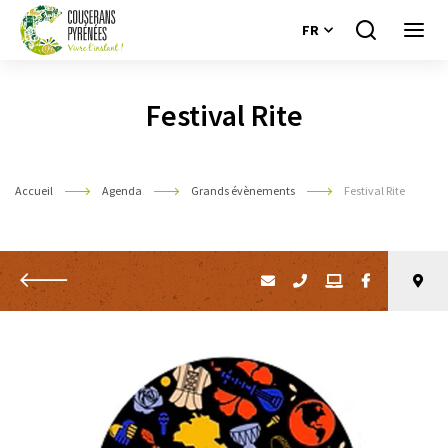
FR
Je
Ouvri
recherche
le
Couserans
menu
Pyrénées
Festival Rite
Accueil
Agenda
Grands évènements
Festival Rite
Retour