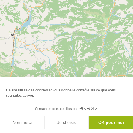
Ce site utilise des cookies et vous donne le contrôle sur ce que vous
souhaitez activer.
Consentements certifiés par
Agenda
Leaflet
| ©
OpenStreetMap
Non merci
Je choisis
OK pour moi
Axeptio consent
Plateforme de Gestion du Consentement : Personnalisez vos Options