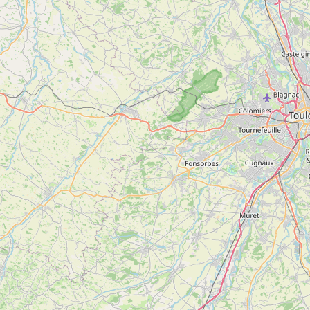
Non communiqué
Sur réservation
5
Parapente Family
Voir
MOULIS
plus
d'inf