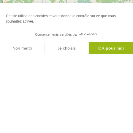
Leaflet
| ©
OpenStreetMap
Ce site utilise des cookies et vous donne le contrôle sur ce que vous
souhaitez activer.
Newsletter
Consentements certifiés par
Inscrivez-vous à notre newsletter
Agenda
Non merci
Je choisis
OK pour moi
S'abonner
Axeptio consent
Plateforme de Gestion du Consentement : Personnalisez vos Options
Notre plateforme vous permet d'adapter et de gérer vos paramètres de 
Le mag'
Inspirations week ends et vacances au coeur
des Pyrénées
Version
Version
Calaméo
PDF
Toutes nos brochures