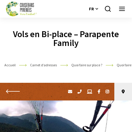
FR
Je
Ouvri
recherche
le
Couserans
menu
Pyrénées
Vols en Bi-place – Parapente
Family
Accueil
Carnet d’adresses
Quoi faire sur place ?
Quoi faire
Retour