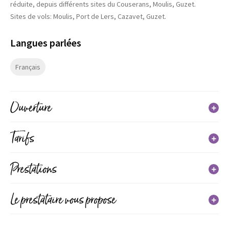
réduite, depuis différents sites du Couserans, Moulis, Guzet.
Sites de vols: Moulis, Port de Lers, Cazavet, Guzet.
Langues parlées
Français
Ouverture
Tarifs
Du 01 janvier 2026 au 31 décembre 2026
Jours
Horaires
Tarif
Prestations
Lundi
Tarif unique
De 5 à 85 ans
Le prestataire vous propose
(du 01/01/2024 au 31/12/2025)
Non communiqué
Accueil groupe de 1 à 15 personnes
70€
170€
Mardi
Types