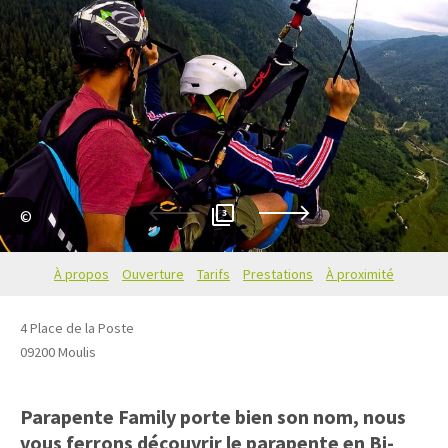
3
Parapente Family
À propos
Ouverture
Tarifs
Prestations
À proximité
4 Place de la Poste
09200
Moulis
Parapente Family porte bien son nom, nous
vous ferrons découvrir le parapente en Bi-