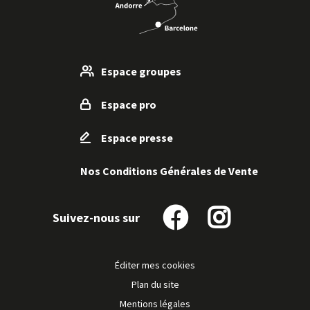
Espace groupes
Espace pro
Espace presse
Nos Conditions Générales de Vente
Suivez-nous sur
Suivez-
Suivez-
nous
nous
sur
sur
Éditer mes cookies
Facebook
Instagram
Plan du site
Mentions légales