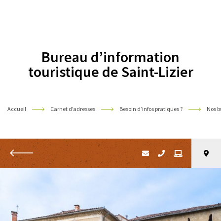
Pyrénées
Bureau d’information
touristique de Saint-Lizier
Accueil
Carnet d’adresses
Besoin d’infos pratiques ?
Nos b
Retour