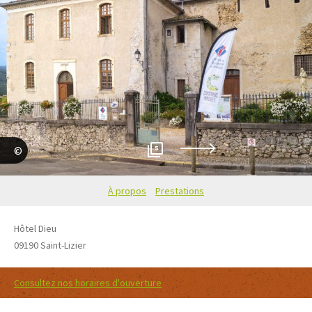
5
Maritchu Saint-Pé--Téqui
À propos
Prestations
Hôtel Dieu
09190
Saint-Lizier
Consultez nos horaires d'ouverture