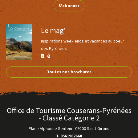
S'abonner
Le mag'
Inspirations week ends et vacances au coeur
des Pyrénées
Version
Version
Calaméo
PDF
Toutes nos brochures
Office de Tourisme Couserans-Pyrénées
- Classé Catégorie 2
Place Alphonse Sentein
-
09200 Saint-Girons
T. 0561962660