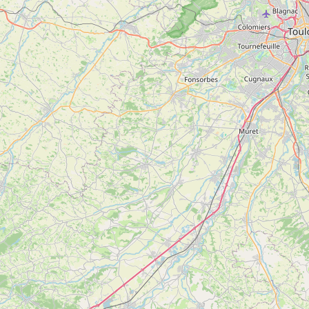
5
Ayet-Lac de Bethmale
Voir
BETHMALE
plus
d'inf