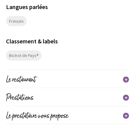
Langues parlées
Français
Classement & labels
Bistrot de Pays®
Le restaurant
Catégories : Restaurant traditionnel
Prestations
Chaines : Bistrot de Pays®
Chef : Richard Michiels
Services
Le prestataire vous propose