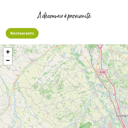
À découvrir à proximité
Restaurants
+
−
5
Ayet-Lac de Bethmale
Voir
BETHMALE
plus
d'inf