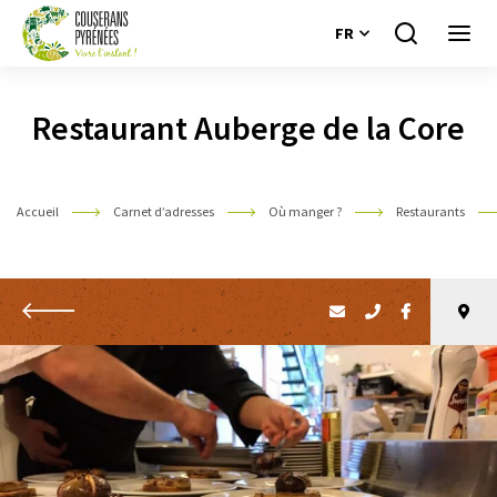
FR
Je
Ouvri
recherche
le
Couserans
menu
Pyrénées
Restaurant Auberge de la Core
Accueil
Carnet d’adresses
Où manger ?
Restaurants
Retour