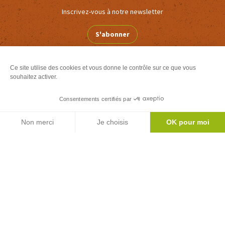
Inscrivez-vous à notre newsletter
S'abonner
Ce site utilise des cookies et vous donne le contrôle sur ce que vous
Le mag'
souhaitez activer.
Inspirations week ends et vacances au coeur
Consentements certifiés par
des Pyrénées
Agenda
Version
Version
Non merci
Je choisis
OK pour moi
Calaméo
PDF
Axeptio consent
Plateforme de Gestion du Consentement : Personnalisez vos Options
Toutes nos brochures
Notre plateforme vous permet d'adapter et de gérer vos paramètres de 
Office de Tourisme Couserans-Pyrénées
- Classé Catégorie 2