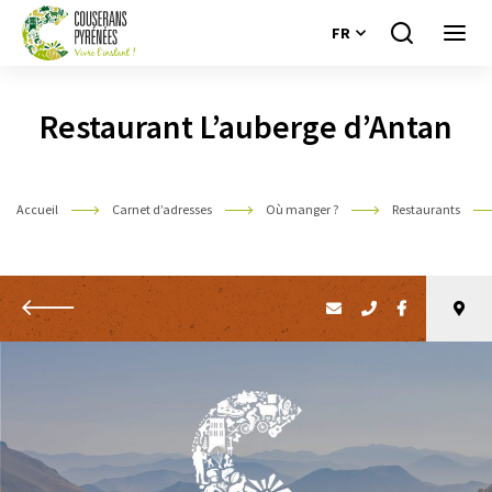
FR
Je
Ouvri
recherche
le
Couserans
menu
Pyrénées
Restaurant L’auberge d’Antan
Accueil
Carnet d’adresses
Où manger ?
Restaurants
Retour