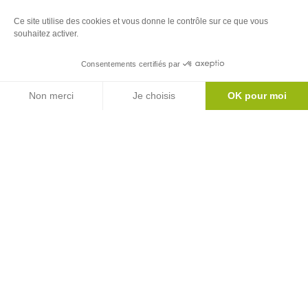
Ce site utilise des cookies et vous donne le contrôle sur ce que vous
souhaitez activer.
Consentements certifiés par
Agenda
Non merci
Je choisis
OK pour moi
Axeptio consent
Plateforme de Gestion du Consentement : Personnalisez vos Options
Notre plateforme vous permet d'adapter et de gérer vos paramètres de 
Leaflet
| ©
OpenStreetMap
Newsletter
Inscrivez-vous à notre newsletter
S'abonner
Le mag'