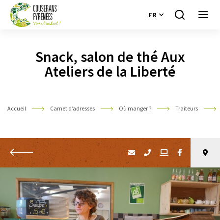
FR
Je
Ouvri
recherche
le
Couserans
menu
Pyrénées
Snack, salon de thé Aux
Ateliers de la Liberté
Accueil
Carnet d’adresses
Où manger ?
Traiteurs
Retour