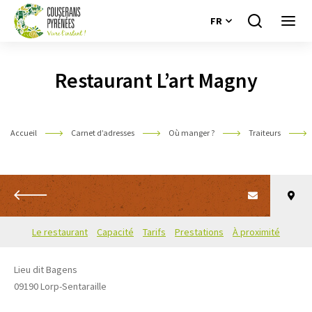
FR
Je
Ouvri
recherche
le
Couserans
menu
Pyrénées
Restaurant L’art Magny
Accueil
Carnet d’adresses
Où manger ?
Traiteurs
Retour
Le restaurant
Capacité
Tarifs
Prestations
À proximité
Lieu dit Bagens
09190
Lorp-Sentaraille