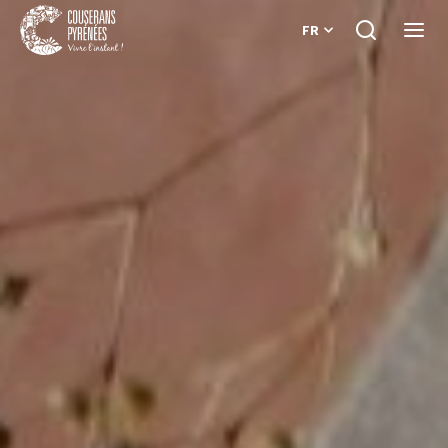
FR
Je
Ouvri
recherche
le
Couserans
menu
Pyrénées