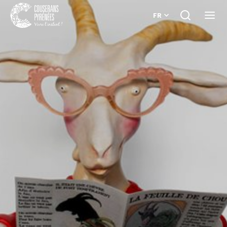
FR
Je
Ouvri
recherche
le
Couserans
menu
Pyrénées