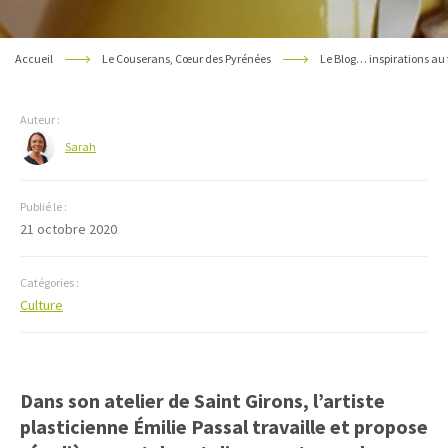
Accueil
Le Couserans, Cœur des Pyrénées
Le Blog… inspirations au 
Auteur :
Sarah
Publié le :
21 octobre 2020
Catégories :
Culture
Dans son atelier de Saint Girons, l’artiste
plasticienne Émilie Passal travaille et propose