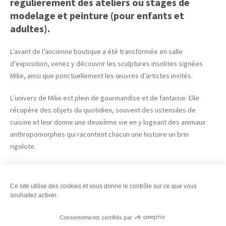
régulièrement des ateliers ou stages de
modelage et peinture (pour enfants et
adultes).
L’avant de l’ancienne boutique a été transformée en salle
d’exposition, venez y découvrir les sculptures insolites signées
Milie, ainsi que ponctuellement les œuvres d’artistes invités.
L’univers de Milie est plein de gourmandise et de fantaisie. Elle
récupère des objets du quotidien, souvent des ustensiles de
cuisine et leur donne une deuxième vie en y logeant des animaux
anthropomorphes qui racontent chacun une histoire un brin
rigolote.
L’atelier est habité par un bestiaire de joyeux gourmands !
Ce site utilise des cookies et vous donne le contrôle sur ce que vous
Exposition ouverte au public d’avril à décembre
souhaitez activer.
Ouvert jeudi et vendredi 10h-18h / samedi 10h-13h et sur rendez-
Consentements certifiés par
vous