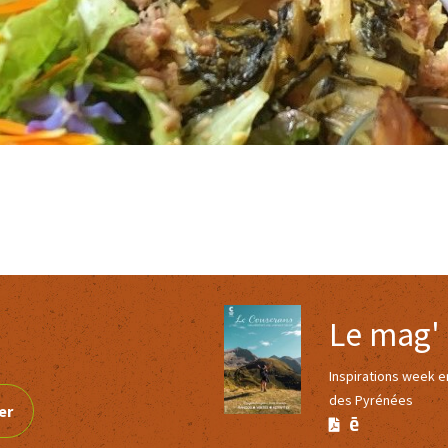
Le mag'
Inspirations week 
des Pyrénées
er
Version
Version
Calaméo
PDF