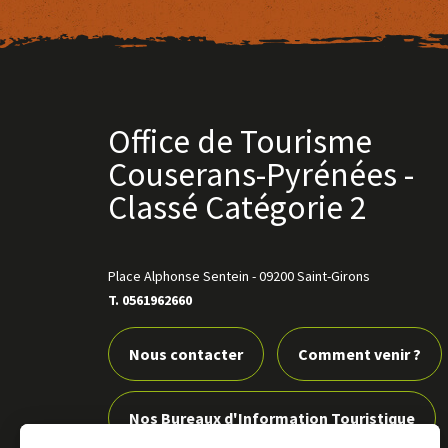
Office de Tourisme
Couserans-Pyrénées -
Classé Catégorie 2
Place Alphonse Sentein
-
09200 Saint-Girons
T. 0561962660
Nous contacter
Comment venir ?
Nos Bureaux d'Information Touristique