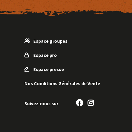
Espace groupes
Espace pro
Espace presse
Nos Conditions Générales de Vente
Suivez-
Suivez-
Suivez-nous sur
nous
nous
sur
sur
Facebook
Instagram