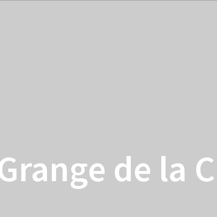
sous
sous
sous
menu
menu
men
Grange de la C