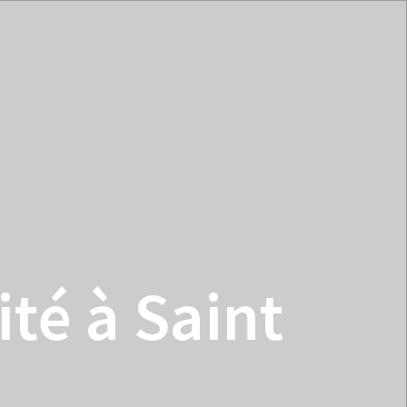
sous
u
menu
ité à Saint