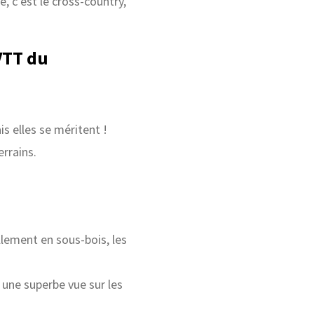
, c’est le cross-country,
 VTT du
 elles se méritent !
rrains.
llement en sous-bois, les
 une superbe vue sur les