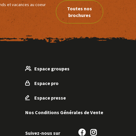
ends et vacances au coeur
Toutes nos
brochures
Espace groupes
Espace pro
Espace presse
Nos Conditions Générales de Vente
Suivez-
Suivez-
Suivez-nous sur