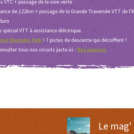
its VTC + passage de la voie verte
nérance de 122km + passage de la Grande Traversée VTT de l’A
duro
és spécial VTT à assistance éléctrique.
zet Moutains Park
! 7 pistes de descente qui décoiffent !
sulter tous nos circuits juste ici :
Nos parcours
Le mag'