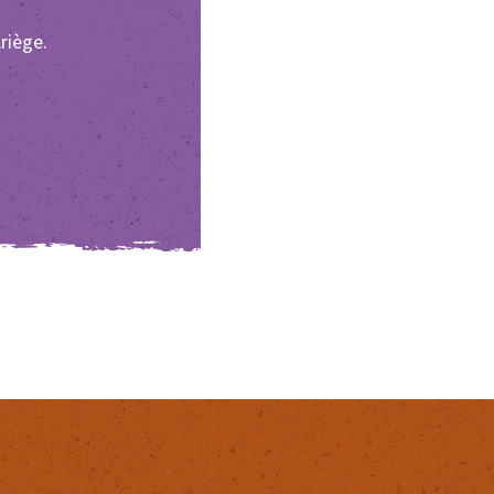
riège.