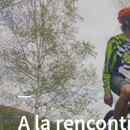
Pyrénées
A la rencon