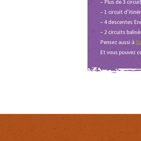
– Plus de 3 circu
– 1 circuit d’iti
– 4 descentes En
– 2 circuits balis
Pensez aussi à
Gu
Et vous pouvez con