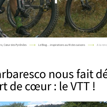
ns, Cœur des Pyrénées
Le Blog… inspirations au fil des saisons
A la ren
rbaresco nous fait d
t de cœur : le VTT !