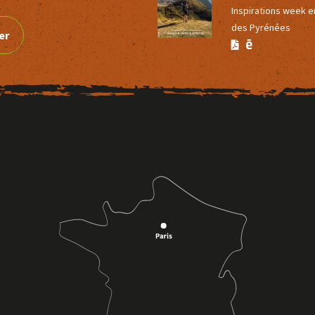
Inspirations week 
des Pyrénées
er
Version
Version
Calaméo
PDF