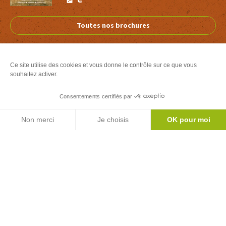
Calaméo
PDF
Toutes nos brochures
Ce site utilise des cookies et vous donne le contrôle sur ce que vous
souhaitez activer.
Office de Tourisme Couserans-Pyrénées
- Classé Catégorie 2
Consentements certifiés par
Agenda
Place Alphonse Sentein
-
09200 Saint-Girons
Non merci
Je choisis
OK pour moi
T. 0561962660
Axeptio consent
Plateforme de Gestion du Consentement : Personnalisez vos Options
Notre plateforme vous permet d'adapter et de gérer vos paramètres de 
Nous contacter
Comment venir ?
Nos Bureaux d'Information Touristique
Nos boutiques