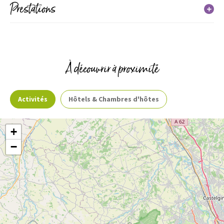
Prestations
Services
À découvrir à proximité
Activités
Hôtels & Chambres d'hôtes
+
−