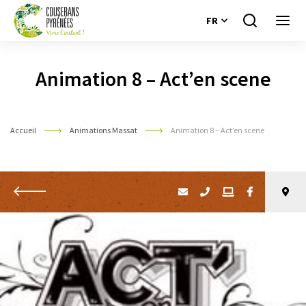
FR
Je
Ouvri
recherche
le
Couserans
menu
Pyrénées
Animation 8 – Act’en scene
Accueil
Animations Massat
Animation 8 – Act’en scene
Retour