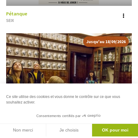
Pétanque
Voir
SEIX
plus
d'inf
Jusqu'au 18/09/2026
Ce site utilise des cookies et vous donne le contrôle sur ce que vous
souhaitez activer.
5
Réservable en ligne
Consentements certifiés par
Filtres
Carte
Agenda
Visites guidées de la pharmacie du XVIIIème et de la
Non merci
Je choisis
OK pour moi
Voir
Chapelle de l’Hôtel Dieu