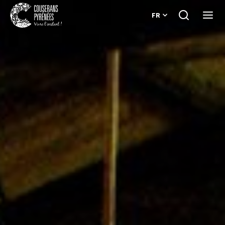
FR
Je
Ouvri
recherche
le
Couserans
menu
Pyrénées