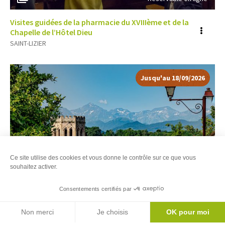
Visites guidées de la pharmacie du XVIIIème et de la
Voir
Chapelle de l’Hôtel Dieu
SAINT-LIZIER
plus
d'inf
Jusqu'au 18/09/2026
Ce site utilise des cookies et vous donne le contrôle sur ce que vous
souhaitez activer.
Consentements certifiés par
3
Réservable en ligne
Filtres
Carte
Agenda
Non merci
Je choisis
OK pour moi
Visite guidée du cloître roman, de la cathédrale de