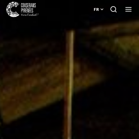
FR
Je
Ouvri
recherche
le
Couserans
menu
Pyrénées