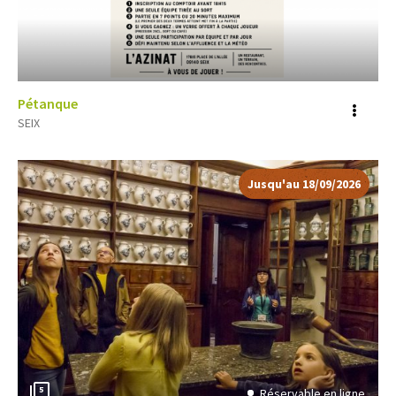
Pétanque
Voir
SEIX
plus
d'inf
Jusqu'au 18/09/2026
5
Réservable en ligne