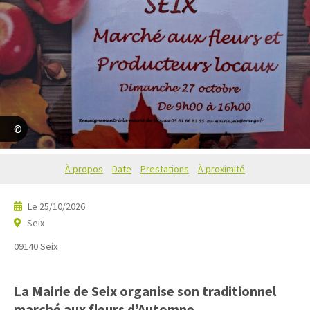
Mairie de Seix
À propos
Date
Prestations
À proximité
Le
25/10/2026
Seix
09140
Seix
La Mairie de Seix organise son traditionnel
marché aux fleurs d’Automne.