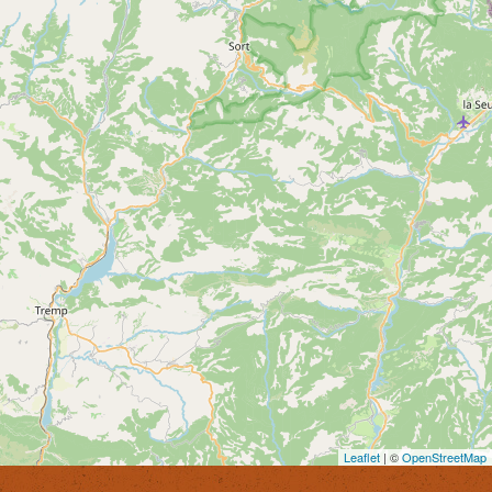
Leaflet
| ©
OpenStreetMap