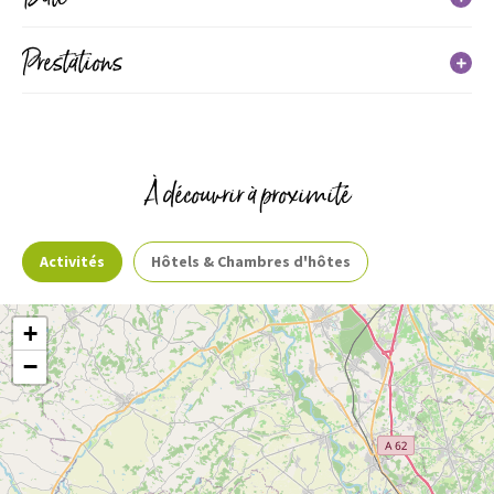
Prestations
Le 25 octobre
Jours
Horaires
Services
Dimanche
À découvrir à proximité
Non communiqué
Activités
Hôtels & Chambres d'hôtes
+
−