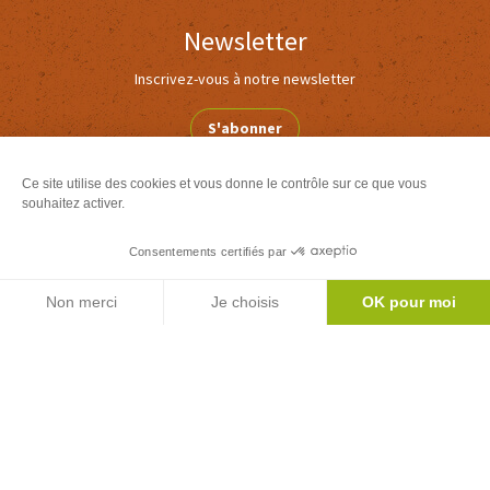
Newsletter
Inscrivez-vous à notre newsletter
S'abonner
Ce site utilise des cookies et vous donne le contrôle sur ce que vous
souhaitez activer.
Le mag'
Inspirations week ends et vacances au coeur
Consentements certifiés par
Agenda
des Pyrénées
Non merci
Je choisis
OK pour moi
Version
Version
Calaméo
PDF
Axeptio consent
Plateforme de Gestion du Consentement : Personnalisez vos Options
Notre plateforme vous permet d'adapter et de gérer vos paramètres de 
Toutes nos brochures