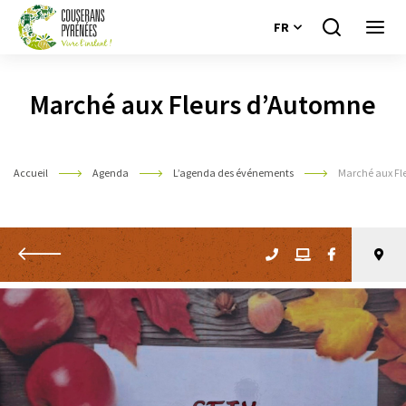
FR
Je
Ouvri
recherche
le
Couserans
menu
Pyrénées
Marché aux Fleurs d’Automne
Accueil
Agenda
L’agenda des événements
Marché aux Fl
Retour