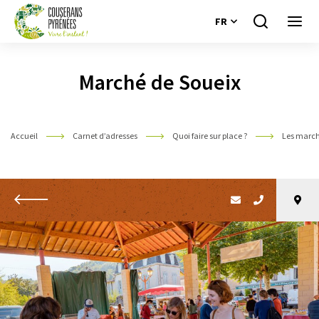
FR
Je
Ouvri
recherche
le
Couserans
menu
Pyrénées
Marché de Soueix
Accueil
Carnet d’adresses
Quoi faire sur place ?
Les marc
Retour