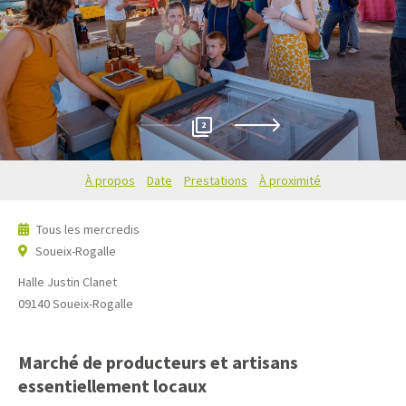
2
À propos
Date
Prestations
À proximité
Tous les mercredis
Soueix-Rogalle
Halle Justin Clanet
09140
Soueix-Rogalle
Marché de producteurs et artisans
essentiellement locaux