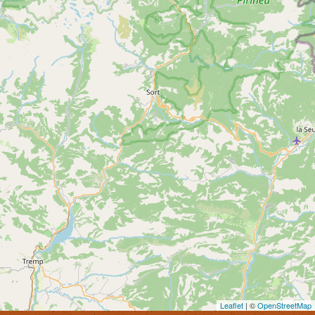
Leaflet
| ©
OpenStreetMap