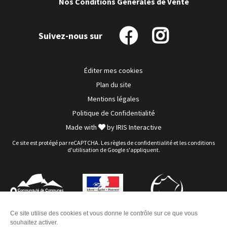
Nos Conditions Générales de Vente
Suivez-nous sur
Suivez-
Suivez-
nous
nous
sur
sur
Éditer mes cookies
Facebook
Instagram
Plan du site
Mentions légales
Politique de Confidentialité
Made with
by
IRIS Interactive
Ce site est protégé par reCAPTCHA. Les
règles de confidentialité
et les
conditions
d'utilisation
de Google s'appliquent.
Ce site utilise des cookies et vous donne le contrôle sur ce que vous
souhaitez activer.