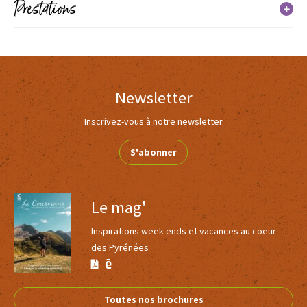
Moyens de paiement
Prestations
Carte bancaire/crédit
Chèque
Espèces
Services
Newsletter
Inscrivez-vous à notre newsletter
S'abonner
Le mag'
Inspirations week ends et vacances au coeur
des Pyrénées
Version
Version
Calaméo
PDF
Toutes nos brochures