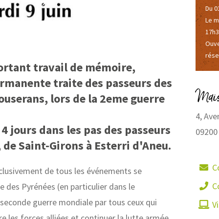
Chemin 
3
Du 0
Le m
17h3
Ouve
rése
ortant travail de mémoire,
ermanente traite des passeurs des
Mais
ouserans, lors de la 2eme guerre
4, Ave
4 jours dans les pas des passeurs
09200
t, de Saint-Girons à Esterri d'Aneu.
C
xclusivement de tous les événements se
C
 des Pyrénées (en particulier dans le
 seconde guerre mondiale par tous ceux qui
Vi
re les forces alliées et continuer la lutte armée,