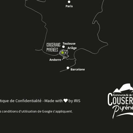
tique de Confidentialité
-
Made with
by
IRIS
es
conditions d'utilisation
de Google s'appliquent.
sez vos Options
s paramètres de confidentialité, en garantissant la con