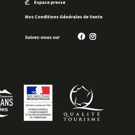
Espace presse
Nos Conditions Générales de Vente
Suivez-
Suivez-
Suivez-nous sur
nous
nous
sur
sur
Facebook
Instagram
formité avec les réglementations. Personnalisez vos préf