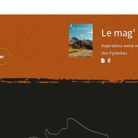
Le mag'
Inspirations week 
des Pyrénées
er
Version
Version
Calaméo
PDF