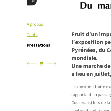
Chemin de la Liberté
À propos
Fruit d'un imp
Tarifs
l'exposition p
Prestations
Pyrénées, du C
mondiale.
Une marche de 
a lieu en juille
L’exposition traite e
rapportant au passage
Couserans) lors de la
voulaient soit rejoind