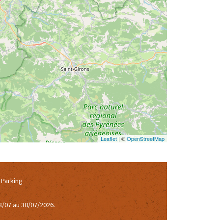
Leaflet
| ©
OpenStreetMap
Parking
8/07 au 30/07/2026.