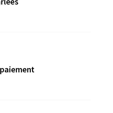
rlées
 paiement