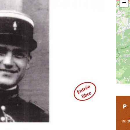
−
Du 2