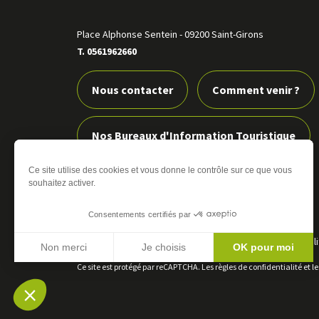
Place Alphonse Sentein
-
09200 Saint-Girons
T. 0561962660
Nous contacter
Comment venir ?
Nos Bureaux d'Information Touristique
Ce site utilise des cookies et vous donne le contrôle sur ce que vous
Nos boutiques
souhaitez activer.
Consentements certifiés par
Éditer mes cookies
-
Plan du site
-
Mentions légales
-
Poli
Non merci
Je choisis
OK pour moi
Interactive
Ce site est protégé par reCAPTCHA. Les
règles de confidentialité
et l
Axeptio consent
Plateforme de Gestion du Consentement : Personnali
Notre plateforme vous permet d'adapter et de gérer vo