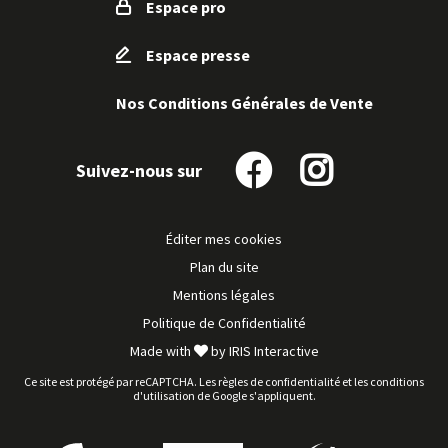
Espace pro
Espace presse
Nos Conditions Générales de Vente
Suivez-nous sur
Suivez-
Suivez-
nous
nous
sur
sur
Éditer mes cookies
Facebook
Instagram
Plan du site
Mentions légales
Politique de Confidentialité
Made with
by
IRIS Interactive
Ce site est protégé par reCAPTCHA. Les
règles de confidentialité
et les
conditions
d'utilisation
de Google s'appliquent.