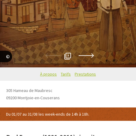
3
Musée Le Naïf - Philippe Moulin/ Stéphane Fauroux/ Jean-Claude Fau
À propos
Tarifs
Prestations
305 Hameau de Maubresc
09200
Montjoie-en-Couserans
Du 01/07 au 31/08 les week-ends de 14h à 18h.