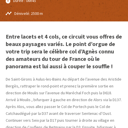
Durée : 06h45
Dénivelé: 2500 m
Entre lacets et 4 cols, ce circuit vous offres de
beaux paysages variés. Le point d’orgue de
votre trip sera le célèbre col d’Agnès connu
des amateurs du tour de France où le
panorama est lui aussi à couper le souffle !
De Saint-Girons à Aulus-les-Bains Au départ de l’avenue des Aristide
Bergès, rattraper le rond-point et prenez la première sortie en
direction de Moulis sur l’avenue du Maréchal Foch puis la D618.
Arrivé à Moulis , bifurquer à gauche en direction de Alors via la D137.
Après Alos, vous allez passer le Col de Portech puis le Col de
Catchaudégué par la D37 avant de traverser Sentenac-d’Oust.
Continuer vers Seix par la D17 puis tourner à droite au village en
direction de Couflens de Betmajou par la D3. Ensuite, bifurquer à