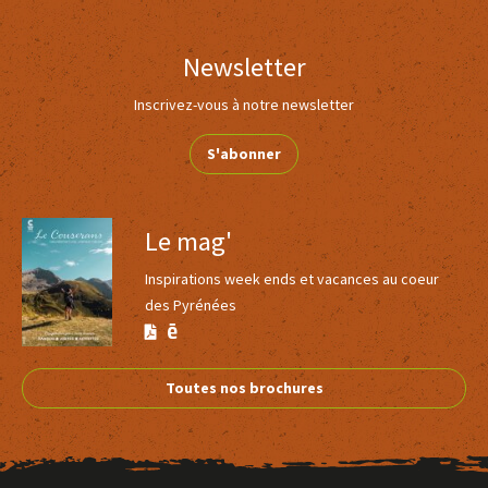
Dénivelé négatif : 2500
Durée journalière : 06h45
Newsletter
Type d’itinéraire : boucle
Nature du terrain : Revêtement dur (goudron, ciment, plancher)
Inscrivez-vous à notre newsletter
S'abonner
Le mag'
Inspirations week ends et vacances au coeur
des Pyrénées
Version
Version
Calaméo
PDF
Toutes nos brochures