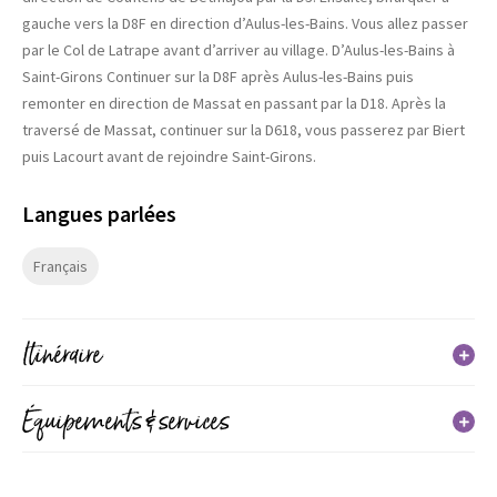
gauche vers la D8F en direction d’Aulus-les-Bains. Vous allez passer
par le Col de Latrape avant d’arriver au village. D’Aulus-les-Bains à
Saint-Girons Continuer sur la D8F après Aulus-les-Bains puis
remonter en direction de Massat en passant par la D18. Après la
traversé de Massat, continuer sur la D618, vous passerez par Biert
puis Lacourt avant de rejoindre Saint-Girons.
Langues parlées
Français
Itinéraire
En détail
Équipements & services
Distance : 108 km
Services
Dénivelé positif : 2500 m