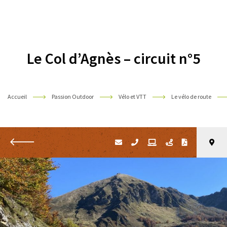
Pyrénées
Le Col d’Agnès – circuit n°5
Accueil
Passion Outdoor
Vélo et VTT
Le vélo de route
Retour