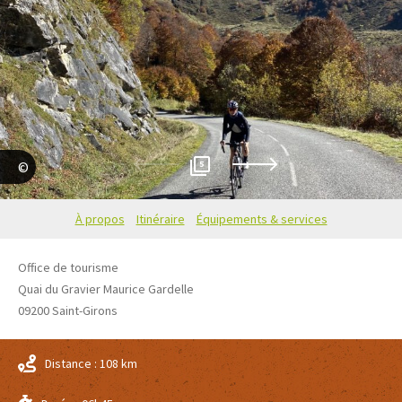
5
Anne Dubndidu
À propos
Itinéraire
Équipements & services
Office de tourisme
Quai du Gravier Maurice Gardelle
09200
Saint-Girons
Distance : 108 km