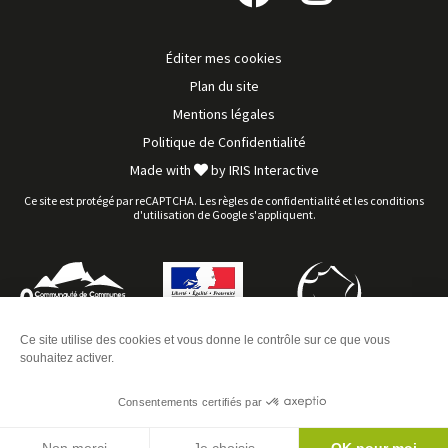
Suivez-
Suivez-
nous
nous
sur
sur
Éditer mes cookies
Facebook
Instagram
Plan du site
Mentions légales
Politique de Confidentialité
Made with
by
IRIS Interactive
Ce site est protégé par reCAPTCHA. Les
règles de confidentialité
et les
conditions
d'utilisation
de Google s'appliquent.
Ce site utilise des cookies et vous donne le contrôle sur ce que vous
souhaitez activer.
Consentements certifiés par
Agenda