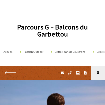
Pyrénées
Parcours G – Balcons du
Garbettou
Accueil
Passion Outdoor
Le trail dans le Couserans
Les cir
Retour