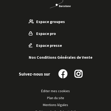
Espace groupes
Espace pro
Espace presse
Nos Conditions Générales de Vente
Suivez-nous sur
Suivez-
Suivez-
nous
nous
sur
sur
Éditer mes cookies
Facebook
Instagram
Plan du site
Mentions légales