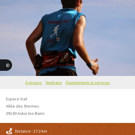
S.Meurisse
À propos
Itinéraire
Équipements & services
Espace trail
Allée des thermes
09140
Aulus-les-Bains
Distance : 17.3 km