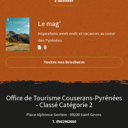
S'abonner
Le mag'
Inspirations week ends et vacances au coeur
des Pyrénées
Version
Version
Calaméo
PDF
Toutes nos brochures
Office de Tourisme Couserans-Pyrénées
- Classé Catégorie 2
Place Alphonse Sentein
-
09200 Saint-Girons
T. 0561962660