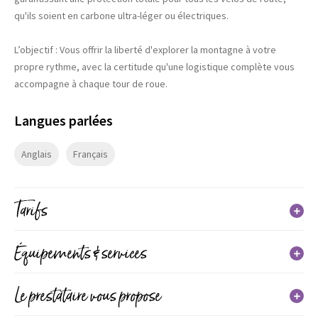
qu'ils soient en carbone ultra-léger ou électriques.
L’objectif : Vous offrir la liberté d'explorer la montagne à votre
propre rythme, avec la certitude qu'une logistique complète vous
accompagne à chaque tour de roue.
Langues parlées
Anglais
Français
Tarifs
Tarif
Équipements & services
Adulte
Services
Le prestataire vous propose
(du 01/01/2026 au 31/12/2026)
50€
70€