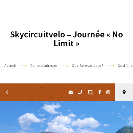
Pyrénées
Skycircuitvelo – Journée « No
Limit »
Accueil
Carnet d’adresses
Quoi faire sur place ?
Quoi faire
Retour