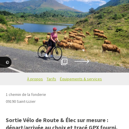
7
Thomas Mann
À propos
Tarifs
Équipements & services
1 chemin de la fonderie
09190
Saint-Lizier
Sortie Vélo de Route & Élec sur mesure :
départ/arrivée au choix et tracé GPX fourni.