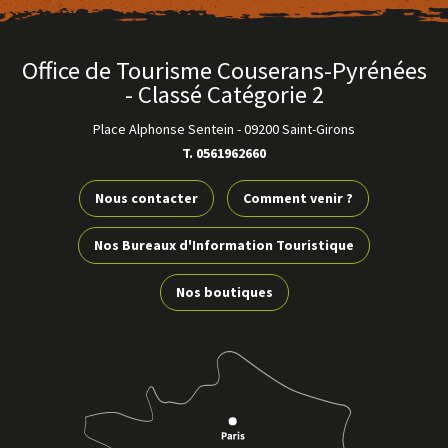
Office de Tourisme Couserans-Pyrénées
- Classé Catégorie 2
Place Alphonse Sentein
-
09200 Saint-Girons
T. 0561962660
Nous contacter
Comment venir ?
Skycircuitvélo
Voir
Nos Bureaux d'Information Touristique
SAINT-LIZIER
plus
Nos boutiques
d'inf