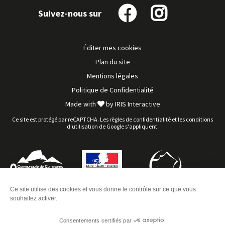
Suivez-nous sur
Suivez-
Suivez-
nous
nous
sur
sur
Éditer mes cookies
Facebook
Instagram
Plan du site
Mentions légales
Politique de Confidentialité
Made with
by
IRIS Interactive
Ce site est protégé par reCAPTCHA. Les
règles de confidentialité
et les
conditions
d'utilisation
de Google s'appliquent.
Ce site utilise des cookies et vous donne le contrôle sur ce que vous
souhaitez activer.
Consentements certifiés par