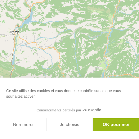
Ce site utilise des cookies et vous donne le contrôle sur ce que vous
souhaitez activer.
Consentements certifiés par
Agenda
Leaflet
| ©
OpenStreetMap
Non merci
Je choisis
OK pour moi
Axeptio consent
Plateforme de Gestion du Consentement : Personnalisez vos Options