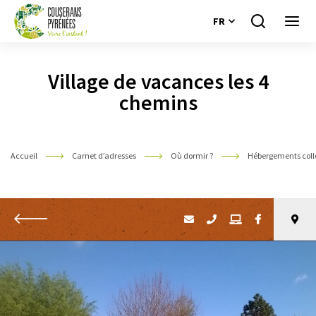
FR
Je
Ouvri
recherche
le
Couserans
menu
Pyrénées
Village de vacances les 4
chemins
Accueil
Carnet d’adresses
Où dormir ?
Hébergements coll
Retour