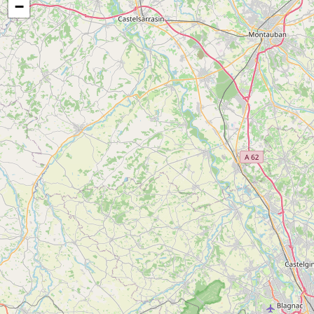
−
Gestion libre
Accès Internet Wifi
Vidéoprojecteur
Paper board
Ecran
Accès internet Wifi gratuit
Wifi dans la salle
Tables
Chaises
Tables rectangulaires
Amphithéâtre
Conforts
Personnel d'accueil
Matériel Bébé
Lit 140 cm
Lits superposés
Coin cuisine
Draps compris
Lave linge collectif
Réfrigérateur
Sèche linge collectif
Télévision
Balcon
Canapé
Micro-ondes
Séjour / Salle à manger
Lit 90 cm
Lit bébé
Chaise bébé
Chambre familiale
Baignoire bébé
Bouilloire