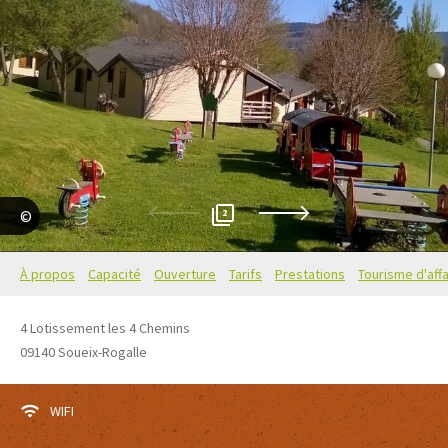
2
K. Hernandez
À propos
Capacité
Ouverture
Tarifs
Prestations
Tourisme d'affa
4 Lotissement les 4 Chemins
09140
Soueix-Rogalle
WIFI