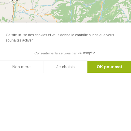
Ce site utilise des cookies et vous donne le contrôle sur ce que vous
souhaitez activer.
Consentements certifiés par
Agenda
Non merci
Je choisis
OK pour moi
Axeptio consent
Plateforme de Gestion du Consentement : Personnalisez vos Options
Notre plateforme vous permet d'adapter et de gérer vos paramètres de 
Leaflet
| ©
OpenStreetMap
Newsletter