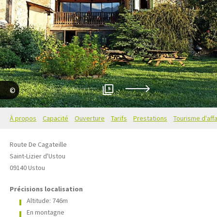
9
zoher
À propos
Capacité
Ouverture
Tarifs
Prestations
Tourisme d'affa
Route De Cagateille
Saint-Lizier d'Ustou
09140
Ustou
Précisions localisation
Altitude: 746m
En montagne