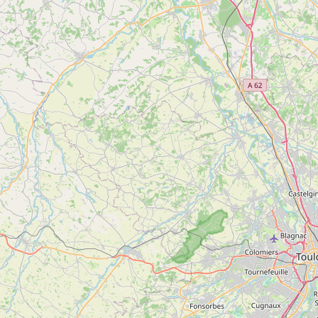
Accès internet Wifi gratuit
Conforts
Cuisine
Cheminée / Poêle
Lits superposés
Lave linge collectif
Réfrigérateur
Sèche linge collectif
Micro-ondes
Chambre familiale