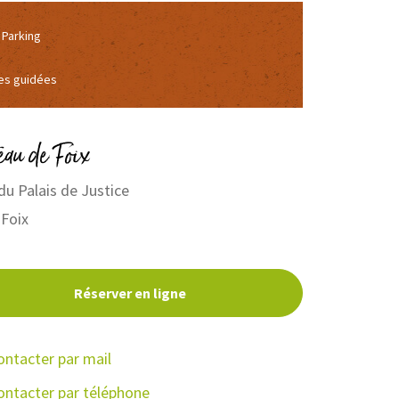
Parking
tes guidées
Pyrénées Tourisme – Stéphane Meurisse
eau de Foix
du Palais de Justice
Foix
Réserver en ligne
ontacter par mail
ontacter par téléphone