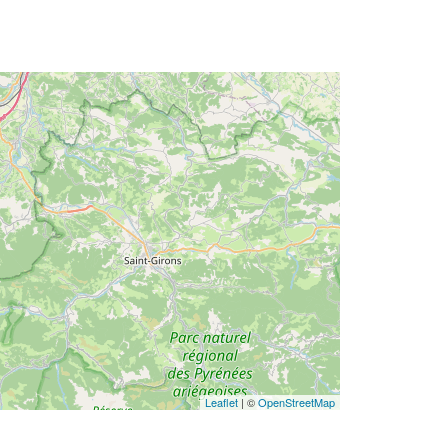
Leaflet
| ©
OpenStreetMap