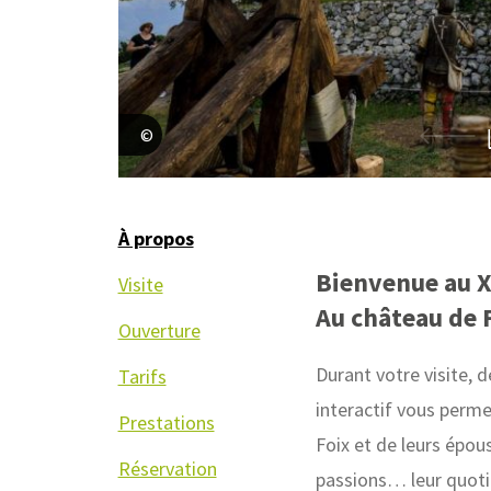
Ariège Pyrénées Tourisme – Stéphane Meurisse
À propos
Bienvenue au X
Visite
Au château de Fo
Ouverture
Durant votre visite,
Tarifs
interactif vous perme
Prestations
Foix et de leurs épous
Réservation
passions… leur quotid