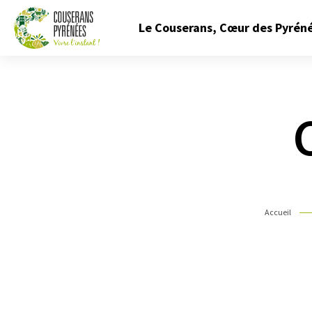
Fermer
Le Couserans, Cœur des Pyrén
le
menu
Couserans
Pyrénées
Accueil