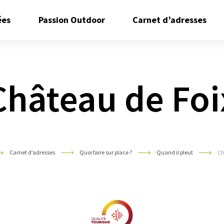
Ouvrir/Fermer
Ouvrir/Fermer
Ouvr
ées
Passion Outdoor
Carnet d’adresses
le
le
le
sous
sous
sous
menu
menu
men
Château de Foi
Carnet d’adresses
Quoi faire sur place ?
Quand il pleut
Ch