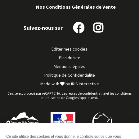
Nos Conditions Générales de Vente
Suivez-nous sur
Suivez-
Suivez-
nous
nous
sur
sur
Éditer mes cookies
Facebook
Instagram
Plan du site
Mentions légales
Politique de Confidentialité
Made with
by
IRIS Interactive
Ce site est protégé par reCAPTCHA. Les
règles de confidentialité
et les
conditions
d'utilisation
de Google s'appliquent.
Ce site utilise des cookies et vous donne le contrôle sur ce que vous