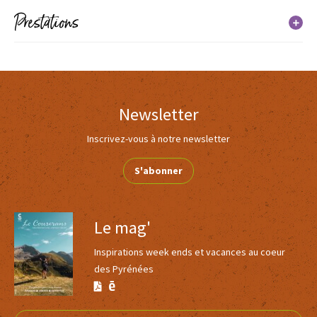
Prestations
Du 01 janvier 2026 au 31 décembre 2026
Jours
Horaires
Services
Lundi
Non communiqué
Newsletter
Mardi
Inscrivez-vous à notre newsletter
Non communiqué
S'abonner
Mercredi
Le mag'
Non communiqué
Inspirations week ends et vacances au coeur
Jeudi
des Pyrénées
Non communiqué
Version
Version
Calaméo
PDF
Vendredi