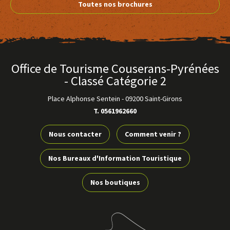
Toutes nos brochures
Non communiqué
Samedi
Non communiqué
Office de Tourisme Couserans-Pyrénées
- Classé Catégorie 2
Dimanche
Place Alphonse Sentein
-
09200 Saint-Girons
Non communiqué
T. 0561962660
Nous contacter
Comment venir ?
Sur demande à l'avance à la mairie
Nos Bureaux d'Information Touristique
Nos boutiques