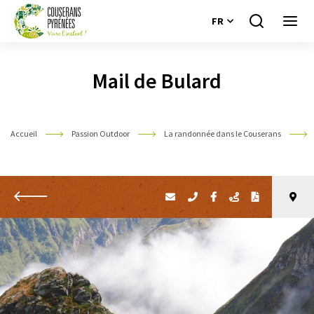
FR
Je
Ouvri
recherche
le
Couserans
menu
Pyrénées
Mail de Bulard
Accueil
Passion Outdoor
La randonnée dans le Couserans
Retour