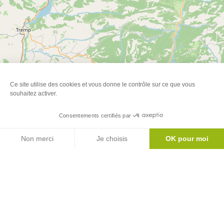
Ce site utilise des cookies et vous donne le contrôle sur ce que vous
souhaitez activer.
Consentements certifiés par
Agenda
Non merci
Je choisis
OK pour moi
Axeptio consent
Plateforme de Gestion du Consentement : Personnalisez vos Options
Notre plateforme vous permet d'adapter et de gérer vos paramètres de 
Leaflet
| ©
OpenStreetMap