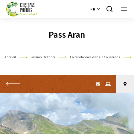
FR
Je
Ouvri
recherche
le
Couserans
menu
Pyrénées
Pass Aran
Accueil
Passion Outdoor
La randonnée dans le Couserans
Retour