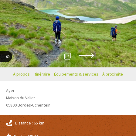
7
Elsa Taranne
À propos
Itinéraire
Équipements & services
À proximité
Ayer
Maison du Valier
09800
Bordes-Uchentein
Distance : 65 km