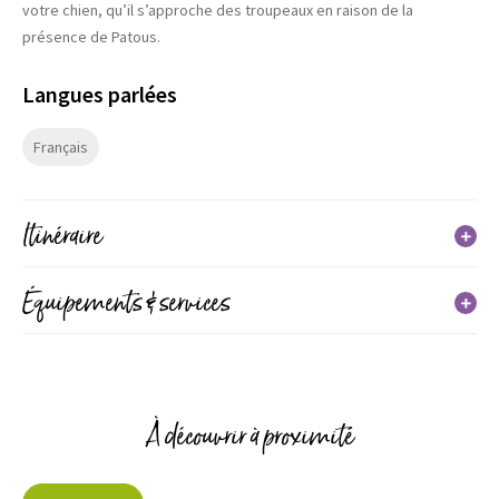
votre chien, qu’il s’approche des troupeaux en raison de la
présence de Patous.
Langues parlées
Français
Itinéraire
En détail
Équipements & services
Distance : 65 km
Services
Dénivelé positif : 5493 m
Dénivelé négatif : 5050
Durée journalière : 07h00
À découvrir à proximité
Type d’itinéraire : boucle
Précision balisage : Balisage : Rouge et blanc GR10 (étapes 1, 2,