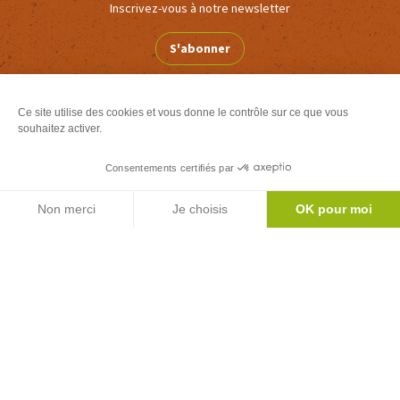
Inscrivez-vous à notre newsletter
S'abonner
Ce site utilise des cookies et vous donne le contrôle sur ce que vous
Le mag'
souhaitez activer.
Inspirations week ends et vacances au coeur
Consentements certifiés par
des Pyrénées
Version
Version
Non merci
Je choisis
OK pour moi
Calaméo
PDF
Axeptio consent
Plateforme de Gestion du Consentement : Personnalisez vos Options
Toutes nos brochures
Notre plateforme vous permet d'adapter et de gérer vos paramètres de 
Office de Tourisme Couserans-Pyrénées
- Classé Catégorie 2