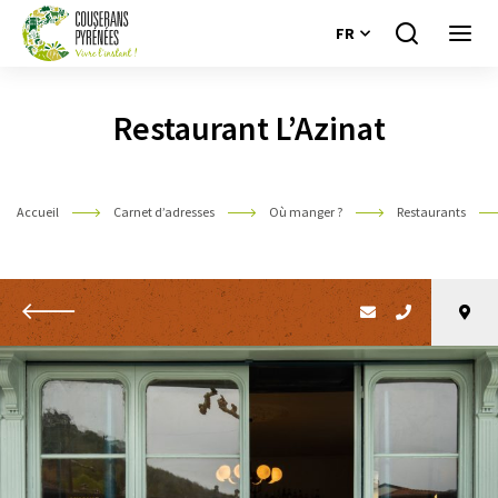
FR
Je
Ouvri
recherche
le
Couserans
menu
Pyrénées
Restaurant L’Azinat
Accueil
Carnet d’adresses
Où manger ?
Restaurants
Retour