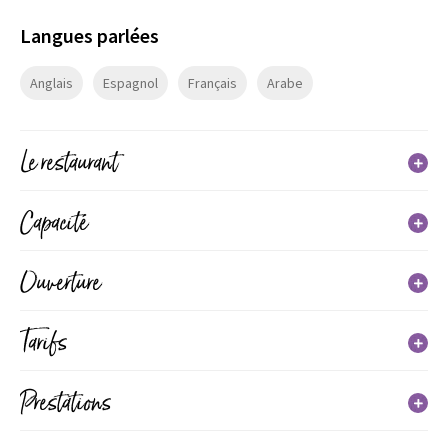
Langues parlées
Anglais
Espagnol
Français
Arabe
Le restaurant
Catégories : Restaurant traditionnel
Capacité
35 couvert(s) maximum
Ouverture
35 couvert(s) en terrasse
Tarifs
Du 29 juin 2026 au 31 août 2026
Jours
Horaires
Tarif
Prestations
Lundi
Menu adulte