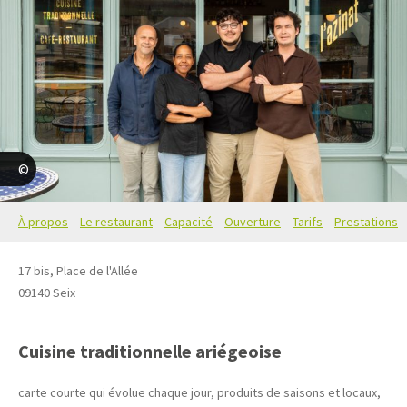
Renny AUPETIT
À propos
Le restaurant
Capacité
Ouverture
Tarifs
Prestations
17 bis, Place de l'Allée
09140
Seix
Cuisine traditionnelle ariégeoise
carte courte qui évolue chaque jour, produits de saisons et locaux,