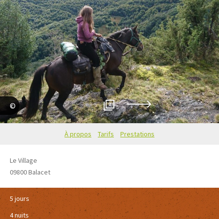
2
Chantal Hainbach
À propos
Tarifs
Prestations
Le Village
09800
Balacet
5 jours
4 nuits