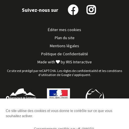
Suivez-nous sur
Suivez-
Suivez-
nous
nous
sur
sur
Éditer mes cookies
Facebook
Instagram
Plan du site
Mentions légales
Politique de Confidentialité
Made with
by
IRIS Interactive
Ce site est protégé par reCAPTCHA. Les
règles de confidentialité
et les
conditions
d'utilisation
de Google s'appliquent.
Ce site utilise des cookies et vous donne le contrôle sur ce que vous
souhaitez activer.
Consentements certifiés par