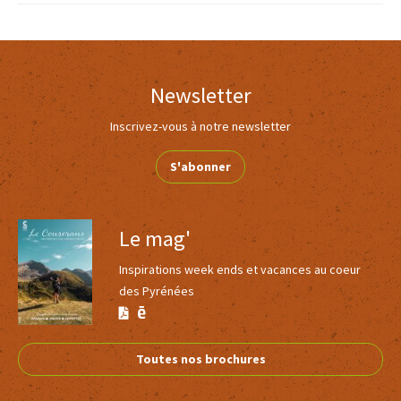
Possibilité d'hébergement en camping, bivouac, gîte d'étape,
chambres d'hôtes ou auberge en demi-pension durant les
randonnées.
Newsletter
Inscrivez-vous à notre newsletter
S'abonner
Le mag'
4
Inspirations week ends et vacances au coeur
des Pyrénées
Les chevaux de la Spone
Voir
Version
Version
BALACET
plus
Calaméo
PDF
Toutes nos brochures
d'inf