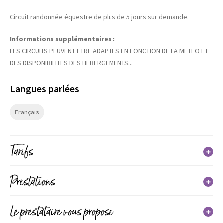
Circuit randonnée équestre de plus de 5 jours sur demande.
Informations supplémentaires :
LES CIRCUITS PEUVENT ETRE ADAPTES EN FONCTION DE LA METEO ET
DES DISPONIBILITES DES HEBERGEMENTS...
Langues parlées
Français
Tarifs
95 €/jour (avec l'intendance)
Prestations
Hébergement et nourriture en sus
Formule hébergement
Le prestataire vous propose