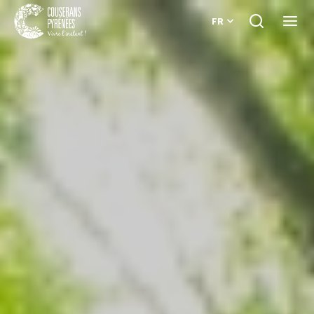
FR
Je
Ouvri
recherche
le
Couserans
menu
Pyrénées