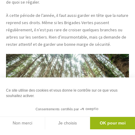
de quoi se régaler.
À cette période de l’année, il faut aussi garder en tête que la nature
reprend ses droits. Même si les Brigades Vertes passent
régulièrement, il n’est pas rare de croiser quelques branches ou
arbres sur les sentiers. Rien d’insurmontable, mais ça demande de
rester attentif et de garder une bonne marge de sécurité.
Ce site utilise des cookies et vous donne le contrôle sur ce que vous
souhaitez activer.
Consentements certifiés par
Agenda
Non merci
Je choisis
OK pour moi
Axeptio consent
Plateforme de Gestion du Consentement : Personnalisez vos Options
Un petit conseil entre passionnés : ne vous fiez pas trop aux