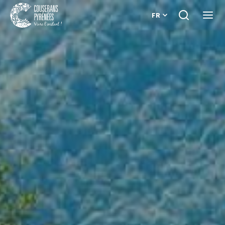
FR
Je
Ouvri
recherche
le
Couserans
menu
Pyrénées