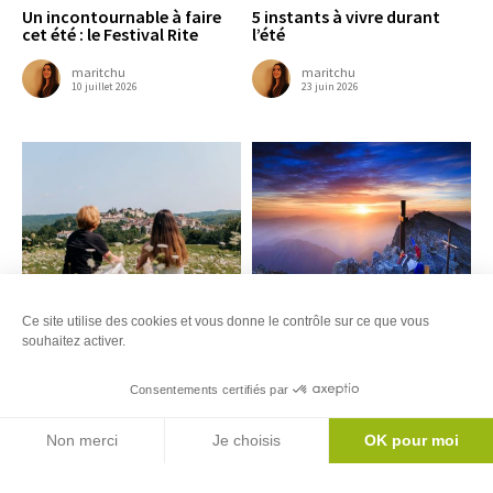
Un incontournable à faire
5 instants à vivre durant
cet été : le Festival Rite
l’été
maritchu
maritchu
10 juillet 2026
23 juin 2026
Ce site utilise des cookies et vous donne le contrôle sur ce que vous
La cité de Saint-lizier
Une randonnée au Mont
Valier
souhaitez activer.
maritchu
23 juin 2026
maritchu
Consentements certifiés par
11 juin 2026
Agenda
Non merci
Je choisis
OK pour moi
Axeptio consent
Plateforme de Gestion du Consentement : Personnalisez vos Options