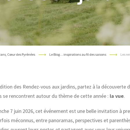
rans, Cœur des Pyrénées
Le Blog… inspirations au fil des saisons
Les re
édition des Rendez-vous aux jardins, partez à la découverte d
s se rencontrent autour du thème de cette année :
la vue
.
che 7 juin 2026, cet événement est une belle invitation à pr
rfois méconnus, entre panoramas, perspectives et parenthè
rdins ouvrent leurs portes et partagent avec vous leur univers,