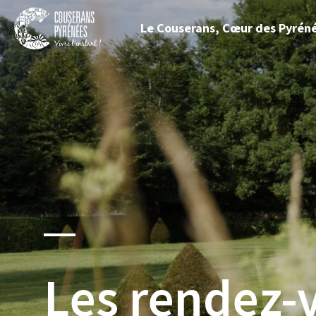
Fermer
Le Couserans, Cœur des Pyrén
le
menu
Couserans
Pyrénées
Les rendez-