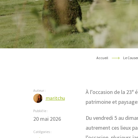
Accueil
Le Couse
Auteur :
À l’occasion de la 23ᵉ 
maritchu
patrimoine et paysage
Publié le :
Du vendredi 5 au diman
20 mai 2026
autrement ces lieux pa
Catégories :
l’occasion, plusieurs ja