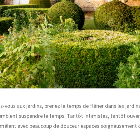
-vous aux jardins, prenez le temps de flâner dans les jardins
semblent suspendre le temps. Tantôt intimistes, tantôt ouver
s mêlent avec beaucoup de douceur espaces soigneusement d