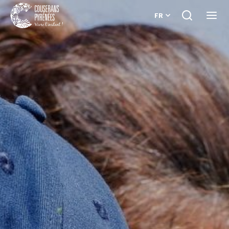
FR
Je
Ouvri
recherche
le
Couserans
menu
Pyrénées