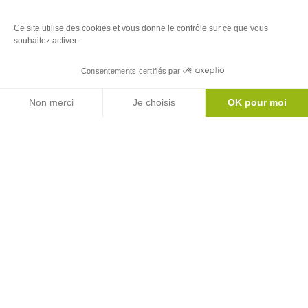
Ce site utilise des cookies et vous donne le contrôle sur ce que vous
souhaitez activer.
Contemplez la nature des Pyrénées !
Consentements certifiés par
Agenda
Non merci
Je choisis
OK pour moi
Axeptio consent
Plateforme de Gestion du Consentement : Personnalisez vos Options
Notre plateforme vous permet d'adapter et de gérer vos paramètres de 
Newsletter
Inscrivez-vous à notre newsletter
S'abonner
Le mag'
Inspirations week ends et vacances au coeur
des Pyrénées