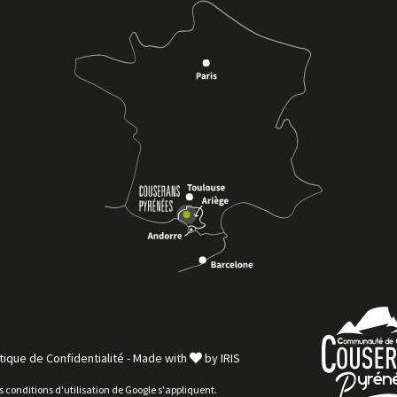
tique de Confidentialité
-
Made with
by
IRIS
es
conditions d'utilisation
de Google s'appliquent.
sez vos Options