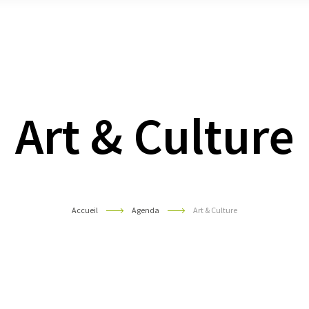
sous
sous
sous
menu
menu
men
Art & Culture
Accueil
Agenda
Art & Culture