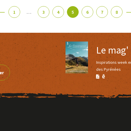
1
…
3
4
5
6
7
8
Le mag'
Inspirations week 
des Pyrénées
er
Version
Version
Calaméo
PDF