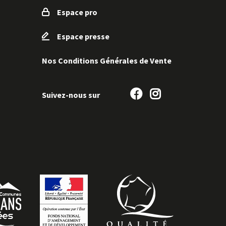
Espace pro
Espace presse
Nos Conditions Générales de Vente
Suivez-
Suivez-
Suivez-nous sur
nous
nous
sur
sur
Facebook
Instagram