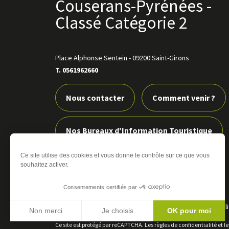
Couserans-Pyrénées -
Classé Catégorie 2
Place Alphonse Sentein
-
09200 Saint-Girons
T. 0561962660
Nous contacter
Comment venir ?
Nos Bureaux d'Information Touristique
Ce site utilise des cookies et vous donne le contrôle sur ce que vous
Nos boutiques
souhaitez activer.
Consentements certifiés par
Éditer mes cookies
-
Plan du site
-
Mentions légales
-
Poli
Non merci
Je choisis
OK pour moi
Interactive
Ce site est protégé par reCAPTCHA. Les
règles de confidentialité
et l
Axeptio consent
Plateforme de Gestion du Consentement : Personnali