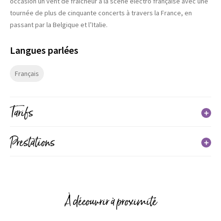
occasion un vent de fraîcheur à la scène électro française avec une
tournée de plus de cinquante concerts à travers la France, en
passant par la Belgique et l’Italie.
Langues parlées
Français
Tarifs
Tarif
Prestations
Plein tarif
Services
(du 26/04/2024 au 26/04/2024)
12€
À découvrir à proximité
Tarif réduit
(du 26/04/2024 au 26/04/2024)
10€