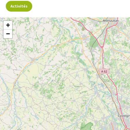
Activités
Gratuit pour les adhérent·e·s à l’association Art’Cade !
+
−