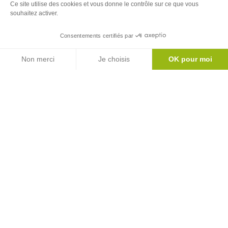
Ce site utilise des cookies et vous donne le contrôle sur ce que vous
Newsletter
souhaitez activer.
Inscrivez-vous à notre newsletter
Consentements certifiés par
Agenda
S'abonner
Non merci
Je choisis
OK pour moi
Axeptio consent
Plateforme de Gestion du Consentement : Personnalisez vos Options
Notre plateforme vous permet d'adapter et de gérer vos paramètres de 
Le mag'
Inspirations week ends et vacances au coeur
des Pyrénées
Version
Version
Calaméo
PDF
Toutes nos brochures
Office de Tourisme Couserans-Pyrénées