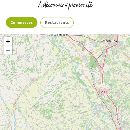
À découvrir à proximité
Activités sportives
Moyens de paiement
Commerces
Restaurants
Sports d'hiver
Raquettes
Espèces
+
−
4
Pyrénées Paradise
Voir
MONTARDIT
plus
d'inf