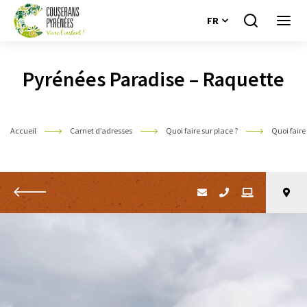
FR
Je
Ouvri
recherche
le
Couserans
menu
Pyrénées
Pyrénées Paradise – Raquette
Accueil
Carnet d’adresses
Quoi faire sur place ?
Quoi faire
Retour