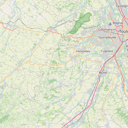
4
Pyrénées Paradise
Voir
MONTARDIT
plus
d'inf