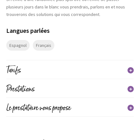
plusieurs jours dans le blanc vous prendrais, parlons en et nous
trouverons des solutions qui vous correspondent.
Langues parlées
Espagnol
Français
Tarifs
Tarif
Prestations
Adulte
Accueil groupe de 4 à 12 personnes
Le prestataire vous propose
(du 01/02/2026 au 01/04/2026)
27€
35€
Types
Enfant
(du 01/02/2026 au 01/04/2026)
Pratique encadrée
16€
24€