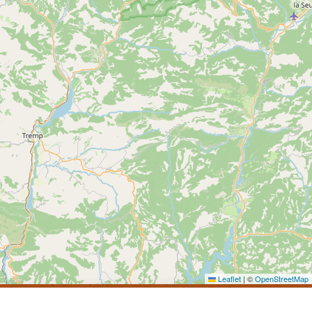
Leaflet
|
©
OpenStreetMap